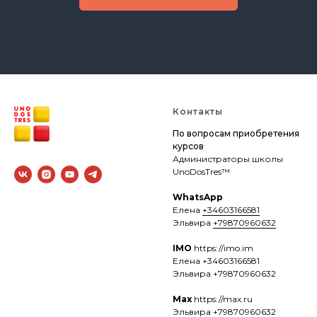
Контакты
По вопросам приобретения
курсов
Администраторы школы
UnoDosTres™
WhatsApp
Елена
+34603166581
Эльвира
+79870960632
IMO
https://imo.im
Елена +34603166581
Эльвира +79870960632
Max
https://max.ru
Эльвира +79870960632