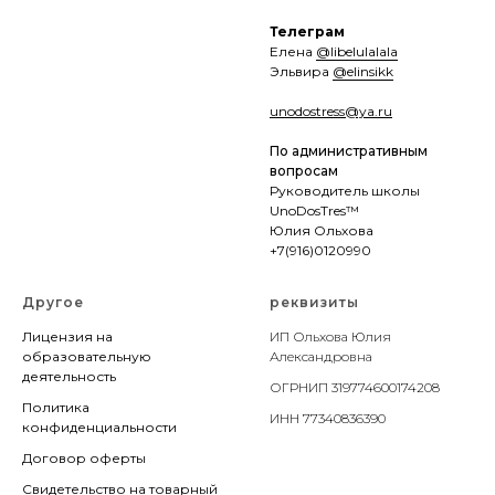
Телеграм
Елена
@libelulalala
Эльвира
@elinsikk
unodostress@ya.ru
По административным
вопросам
Руководитель школы
UnoDosTres™
Юлия Ольхова
+7(916)0120990
Другое
реквизиты
Лицензия на
ИП Ольхова Юлия
образовательную
Александровна
деятельность
ОГРНИП
319774600174208
Политика
ИНН 77340836390
конфиденциальности
Договор оферты
Свидетельство на товарный