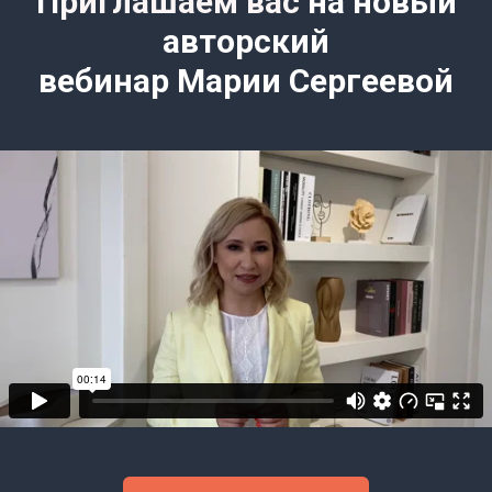
П
риглашаем вас
на новый
авторский
вебинар Марии Сергеевой