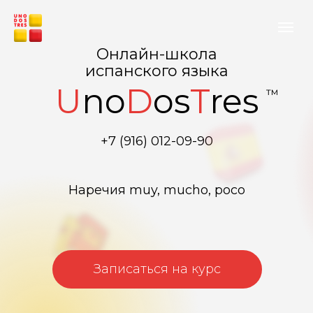
Онлайн-школа
испанского языка
U
no
D
os
T
res
™
+7 (916) 012-09-90
Наречия muy, mucho, poco
Записаться на курс