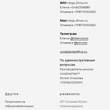
IMO
https://imo.im
Елена +34603166581
Эльвира +79870960632
Max
https://max.ru
Эльвира +79870960632
Телеграм
Елена
@libelulalala
Эльвира
@elinsikk
unodostress@ya.ru
По административным
вопросам
Руководитель школы
UnoDosTres™
Юлия Ольхова
+7(916)0120990
Другое
реквизиты
Лицензия на
ИП Ольхова Юлия
образовательную
Александровна