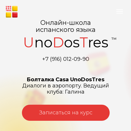
Онлайн-школа
испанского языка
U
no
D
os
T
res
™
+7 (916) 012-09-90
Болталка Casa UnoDosTres
Диалоги в аэропорту. Ведущий
клуба: Галина
Записаться на курс