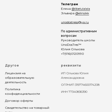
Телеграм
Елена
@libelulalala
Эльвира
@elinsikk
unodostress@ya.ru
По административным
вопросам
Руководитель школы
UnoDosTres™
Юлия Ольхова
+7(916)0120990
Другое
реквизиты
Лицензия на
ИП Ольхова Юлия
образовательную
Александровна
деятельность
ОГРНИП
319774600174208
Политика
ИНН 77340836390
конфиденциальности
Договор оферты
Свидетельство на товарный