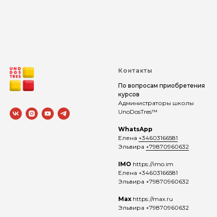
Контакты
По вопросам приобретения
курсов
Администраторы школы
UnoDosTres™
WhatsApp
Елена
+34603166581
Эльвира
+79870960632
IMO
https://imo.im
Елена +34603166581
Эльвира +79870960632
Max
https://max.ru
Эльвира +79870960632